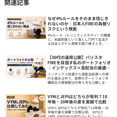
関連記事
なぜ4%ルールをそのまま信じき
れないのか｜日本人FIREの為替リ
スクという現実
4%ルール（トリニティスタディ）の概要
と、米国前提という落とし穴円で生活す
る日本人がドル資産を取り崩すとき、為
替リスクがどう加わるか円高になると取
り崩し率がどう変わるか（シミュレーシ
ョン表・グラフあり）日米の税制の違い
【50代の運用公開】バリスタ
が手取りに与える影響為...
FIREを目指す私のポートフォリオ
｜インデックス×高配当の最適比
率は？
インデックス投資から高配当投資への移
行を進める中で、実際のポートフォリオ
構成比や資産配分の考え方を公開しま
す。バリスタFIREを目指す50代の運用実
態をリアルにお伝えします。この記事は
こんな人におすすめインデックスと高配
VYMとJEPIはどちらが有利？10
当をどんな比率で持つ...
年後・20年後の差を実績で比較
VYMとJEPIはどちらが有利？10年後・20
年後の差を実績で比較以前、JEPQと
1489（NASDAQ100カバードコール）を5