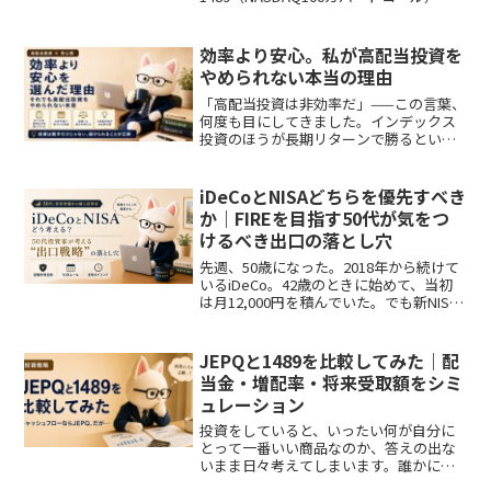
年間のデータで比較する「思考実験」記
事を書きました。今回はその第2弾とし
て、高配当ETFの代表格であるVYMと...
効率より安心。私が高配当投資を
やめられない本当の理由
「高配当投資は非効率だ」——この言葉、
何度も目にしてきました。インデックス
投資のほうが長期リターンで勝るという
こと。配当金は課税されてから再投資さ
れるため、税制上も不利であること。理
屈はわかりますし、データも知っていま
iDeCoとNISAどちらを優先すべき
す。頭ではちゃんと理解...
か｜FIREを目指す50代が気をつ
けるべき出口の落とし穴
先週、50歳になった。2018年から続けて
いるiDeCo。42歳のときに始めて、当初
は月12,000円を積んでいた。でも新NISA
が始まるタイミングで、掛金を5,000円ま
で減らした。なぜか。「節税になる」と
わかっていても、どこかモヤモヤが...
JEPQと1489を比較してみた｜配
当金・増配率・将来受取額をシミ
ュレーション
投資をしていると、いったい何が自分に
とって一番いい商品なのか、答えの出な
いまま日々考えてしまいます。誰かに
「比較してみよう」と言われるわけでも