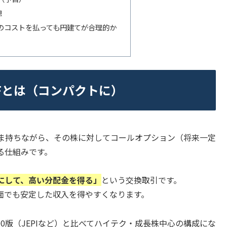
想
少のコストを払っても円建てが合理的か
TFとは（コンパクトに）
ま持ちながら、その株に対してコールオプション（将来一定
る仕組みです。
にして、高い分配金を得る」
という交換取引です。
面でも安定した収入を得やすくなります。
P500版（JEPIなど）と比べてハイテク・成長株中心の構成にな