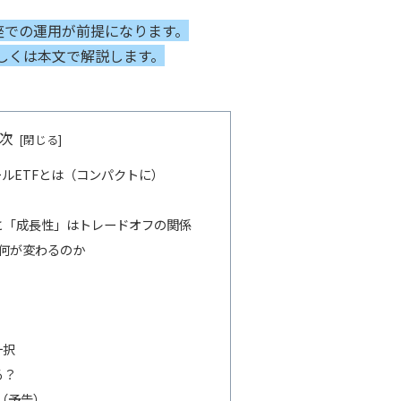
座での運用が前提になります。
しくは本文で解説します。
次
コールETFとは（コンパクトに）
と「成長性」はトレードオフの関係
：何が変わるのか
一択
る？
肢（予告）