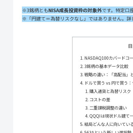
※3銘柄とも
NISA成長投資枠の対象外
です。特定口
※「円建て＝為替リスクなし」ではありません。詳
目
NASDAQ100カバード
3銘柄の基本データ比較
戦略の違い：「高配当」
ドルで買う vs 円で買う
購入通貨と為替リスク
コストの差
二重課税調整の違い
QQQIは現状ドル建て
結局どんな人に向いてい
563Aという新しい選択