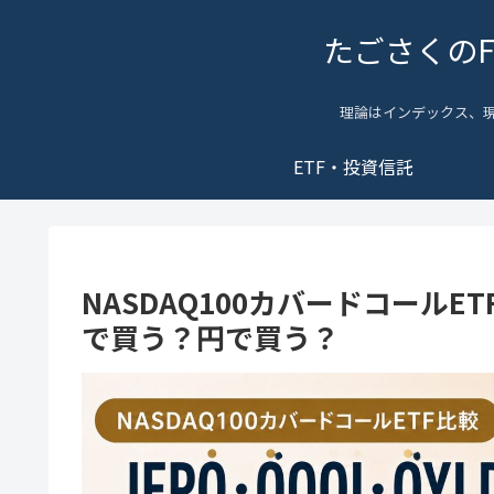
たごさくの
理論はインデックス、
ETF・投資信託
NASDAQ100カバードコールET
で買う？円で買う？