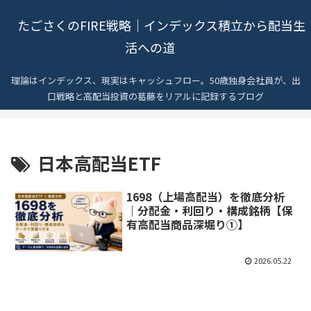
たごさくのFIRE戦略｜インデックス積立から配当生
活への道
理論はインデックス、現実はキャッシュフロー。50歳独身会社員が、出
口戦略と高配当投資の葛藤をリアルに記録するブログ
日本高配当ETF
1698（上場高配当）を徹底分析
｜分配金・利回り・構成銘柄【保
有高配当商品深堀り①】
2026.05.22