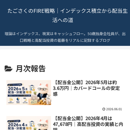
たごさくのFIRE戦略｜インデックス積立から配当生
活への道
理論はインデックス、現実はキャッシュフロー。50歳独身会社員が、出
口戦略と高配当投資の葛藤をリアルに記録するブログ
月次報告
【配当金公開】2026年5月は約
3.6万円｜カバードコールの安定
感
2026.06.01
【配当金公開】2026年4月は
47,678円｜高配当投資の実績と内
訳