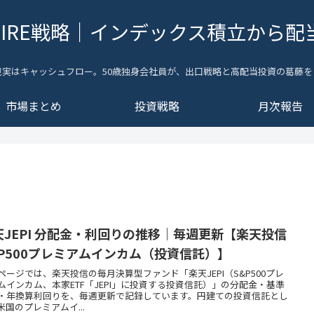
FIRE戦略｜インデックス積立から配
現実はキャッシュフロー。50歳独身会社員が、出口戦略と高配当投資の葛藤を
市場まとめ
投資戦略
月次報告
天JEPI 分配金・利回りの推移｜毎週更新【楽天投信
&P500プレミアムインカム（投資信託）】
ページでは、楽天投信の毎月決算型ファンド「楽天JEPI（S&P500プレ
ムインカム、本家ETF「JEPI」に投資する投資信託）」の分配金・基準
・年換算利回りを、毎週更新で記録しています。円建ての投資信託とし
米国のプレミアムイ...