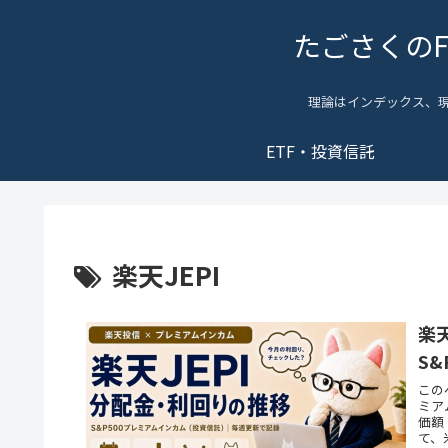
たごさくの
理論はインデックス、
ETF・投資信託
楽天JEPI
楽
S
この
ミア
価額
て、