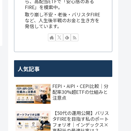
ら、高配当ETFで「安心感のある
FIRE」を模索中。
取り崩し不安・老後・バリスタFIRE
など、人生後半戦のお金と生き方を
発信しています。
人気記事
FEPI・AIPI・CEPI比較｜分
配率30%超ETFの仕組みと
注意点
【50代の運用公開】バリス
タFIREを目指す私のポート
フォリオ｜インデックス×
高配当の最適比率は？