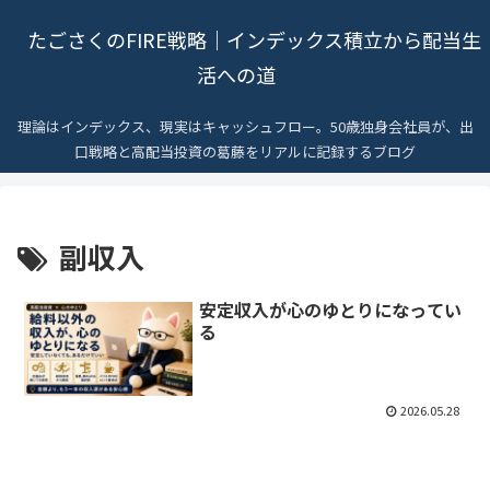
たごさくのFIRE戦略｜インデックス積立から配当生
活への道
理論はインデックス、現実はキャッシュフロー。50歳独身会社員が、出
口戦略と高配当投資の葛藤をリアルに記録するブログ
副収入
安定収入が心のゆとりになってい
る
2026.05.28