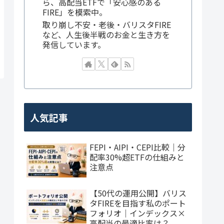
ら、高配当ETFで「安心感のある
FIRE」を模索中。
取り崩し不安・老後・バリスタFIRE
など、人生後半戦のお金と生き方を
発信しています。
人気記事
FEPI・AIPI・CEPI比較｜分
配率30%超ETFの仕組みと
注意点
【50代の運用公開】バリス
タFIREを目指す私のポート
フォリオ｜インデックス×
高配当の最適比率は？