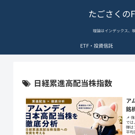
たごさくの
理論はインデックス、
ETF・投資信託
日経累進高配当株指数
ア
銘
📌
では
弾は
平均高