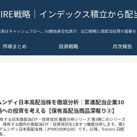
FIRE戦略｜インデックス積立から配
現実はキャッシュフロー。50歳独身会社員が、出口戦略と高配当投資の葛藤を
市場まとめ
投資戦略
月次報告
ムンディ日本高配当株を徹底分析｜累進配当企業30
柄への投資を考える【保有高配当商品深堀り③】
 保有する日本高配当ETF・投資信託 徹底分析シリーズ 第3弾このシリーズ
、保有する国内の高配当ETF・投資信託を1本ずつ徹底分析します。第3
アムンディ日本高配当株（JP90C000RQ36）です。以降、Tracers 日経
...