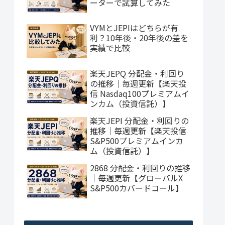
ーターで試算してみた
VYMとJEPIはどちらが有
利？10年後・20年後の差を
実績で比較
楽天JEPQ 分配金・利回り
の推移｜毎週更新【楽天投
信 Nasdaq100プレミアムイ
ンカム（投資信託）】
楽天JEPI 分配金・利回りの
推移｜毎週更新【楽天投信
S&P500プレミアムインカ
ム（投資信託）】
2868 分配金・利回りの推移
｜毎週更新【グローバルX
S&P500カバードコール】