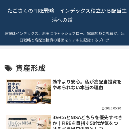
たごさくのFIRE戦略｜インデックス積立から配当生
活への道
理論はインデックス、現実はキャッシュフロー。50歳独身会社員が、出
口戦略と高配当投資の葛藤をリアルに記録するブログ
資産形成
効率より安心。私が高配当投資を
やめられない本当の理由
2026.05.20
iDeCoとNISAどちらを優先すべき
か｜FIREを目指す50代が気をつ
けるべき出口の落とし穴