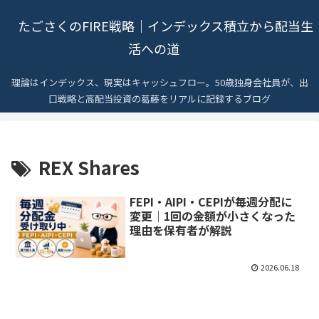
たごさくのFIRE戦略｜インデックス積立から配当生
活への道
理論はインデックス、現実はキャッシュフロー。50歳独身会社員が、出
口戦略と高配当投資の葛藤をリアルに記録するブログ
REX Shares
FEPI・AIPI・CEPIが毎週分配に
変更｜1回の金額が小さくなった
理由を保有者が解説
2026.06.18