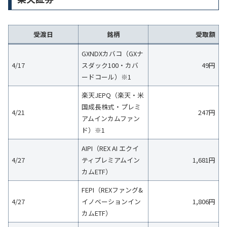
受渡日
銘柄
受取額
GXNDXカバコ（GXナ
4/17
スダック100・カバ
49円
ードコール）※1
楽天JEPQ（楽天・米
国成長株式・プレミ
4/21
247円
アムインカムファン
ド）※1
AIPI（REX AI エクイ
4/27
ティプレミアムイン
1,681円
カムETF）
FEPI（REXファング&
4/27
イノベーションイン
1,806円
カムETF）