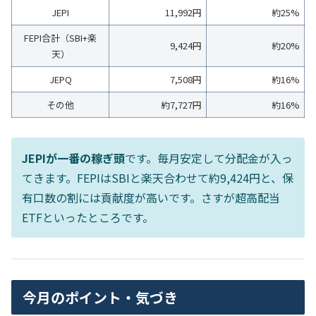
JEPI
11,992円
約25%
FEPI合計（SBI+楽
9,424円
約20%
天）
JEPQ
7,508円
約16%
その他
約7,727円
約16%
JEPIが一番の稼ぎ頭
です。毎月安定して分配金が入っ
てきます。FEPIはSBIと楽天合わせて約9,424円と、保
有口数の割には貢献度が高いです。さすが超高配当
ETFといったところです。
今月のポイント・気づき