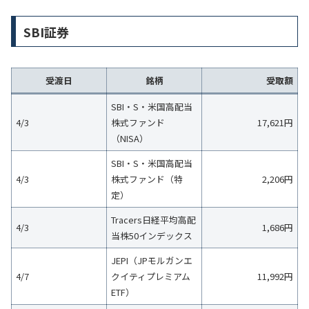
SBI証券
受渡日
銘柄
受取額
SBI・S・米国高配当
4/3
株式ファンド
17,621円
（NISA）
SBI・S・米国高配当
4/3
株式ファンド（特
2,206円
定）
Tracers日経平均高配
4/3
1,686円
当株50インデックス
JEPI（JPモルガンエ
4/7
クイティプレミアム
11,992円
ETF）