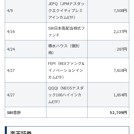
JEPQ（JPMナスダッ
4/9
クエクイティプレミ
7,508円
アインカムETF）
SBI日本高配当株式フ
4/16
2,137円
ァンド
積水ハウス（個別
4/24
287円
株）
FEPI（REXファング&
4/27
イノベーションイン
7,618円
カムETF）
QQQI（NEOSナスダ
4/27
ック100ハイインカ
1,654円
ムETF）
SBI合計
52,709円
楽天証券