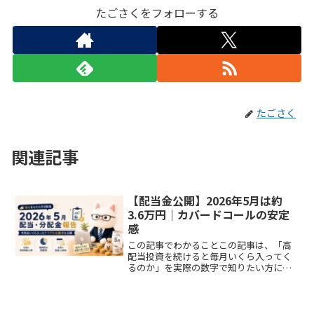
たごさくをフォローする
たごさく
関連記事
【配当金公開】2026年5月は約
3.6万円｜カバードコールの安定
感
この記事でわかることこの記事は、「高
配当投資を続けると毎月いくら入ってく
るのか」を実際の数字で知りたい方に向
けた月次報告です。2026年5月の配当金・
分配金の受取総額（税引後）と銘柄別の
内訳、配当の柱になっているJEPI・JEPQ
の安定感、...