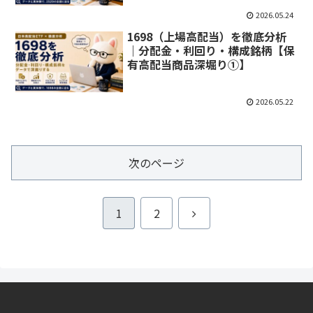
2026.05.24
1698（上場高配当）を徹底分析
｜分配金・利回り・構成銘柄【保
有高配当商品深堀り①】
2026.05.22
次のページ
次
1
2
へ