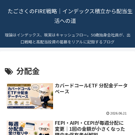
たごさくのFIRE戦略｜インデックス積立から配当生
活への道
理論はインデックス、現実はキャッシュフロー。50歳独身会社員が、出
口戦略と高配当投資の葛藤をリアルに記録するブログ
分配金
カバードコールETF 分配金データ
ベース
2026.06.21
FEPI・AIPI・CEPIが毎週分配に
変更｜1回の金額が小さくなった
理由を保有者が解説