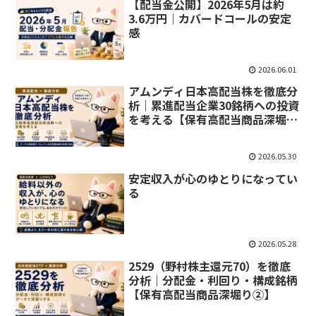
【配当金公開】2026年5月は約
3.6万円｜カバードコールの安定
感
2026.06.01
アムンディ日本高配当株を徹底分
析｜累進配当企業30銘柄への投資
を考える【保有高配当商品深堀り
③】
2026.05.30
安定収入が心のゆとりになってい
る
2026.05.28
2529（野村株主還元70）を徹底
分析｜分配金・利回り・構成銘柄
【保有高配当商品深堀り②】