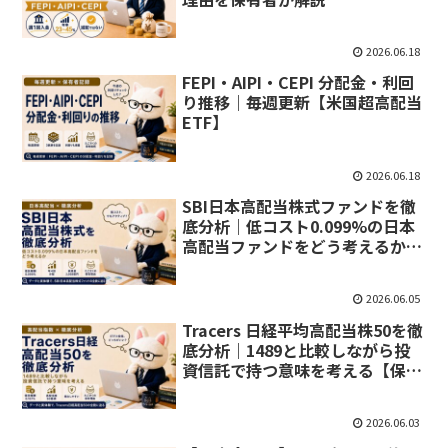
2026.06.18
FEPI・AIPI・CEPI 分配金・利回
り推移｜毎週更新【米国超高配当
ETF】
2026.06.18
SBI日本高配当株式ファンドを徹
底分析｜低コスト0.099%の日本
高配当ファンドをどう考えるか
【保有高配当商品深堀り⑤】
2026.06.05
Tracers 日経平均高配当株50を徹
底分析｜1489と比較しながら投
資信託で持つ意味を考える【保有
高配当商品深堀り④】
2026.06.03