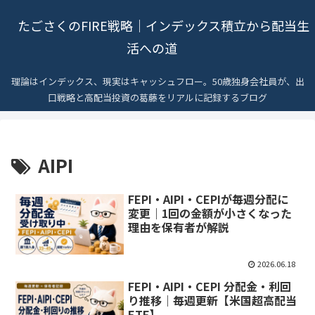
たごさくのFIRE戦略｜インデックス積立から配当生
活への道
理論はインデックス、現実はキャッシュフロー。50歳独身会社員が、出
口戦略と高配当投資の葛藤をリアルに記録するブログ
AIPI
FEPI・AIPI・CEPIが毎週分配に
変更｜1回の金額が小さくなった
理由を保有者が解説
2026.06.18
FEPI・AIPI・CEPI 分配金・利回
り推移｜毎週更新【米国超高配当
ETF】