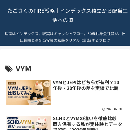
たごさくのFIRE戦略｜インデックス積立から配当生
活への道
理論はインデックス、現実はキャッシュフロー。50歳独身会社員が、出
口戦略と高配当投資の葛藤をリアルに記録するブログ
VYM
VYMとJEPIはどちらが有利？10
年後・20年後の差を実績で比較
2026.07.08
SCHDとVYMの違いを徹底比較｜
両方保有する私が実体験とデータ
で解説【2026年最新】