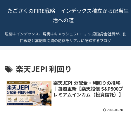
たごさくのFIRE戦略｜インデックス積立から配当生
活への道
理論はインデックス、現実はキャッシュフロー。50歳独身会社員が、出
口戦略と高配当投資の葛藤をリアルに記録するブログ
楽天JEPI 利回り
楽天JEPI 分配金・利回りの推移
｜毎週更新【楽天投信 S&P500プ
レミアムインカム（投資信託）】
2026.06.28