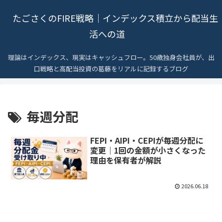
たごさくのFIRE戦略｜インデックス積立から配当生
活への道
理論はインデックス、現実はキャッシュフロー。50歳独身会社員が、出
口戦略と高配当投資の葛藤をリアルに記録するブログ
毎週分配
FEPI・AIPI・CEPIが毎週分配に
変更｜1回の金額が小さくなった
理由を保有者が解説
2026.06.18