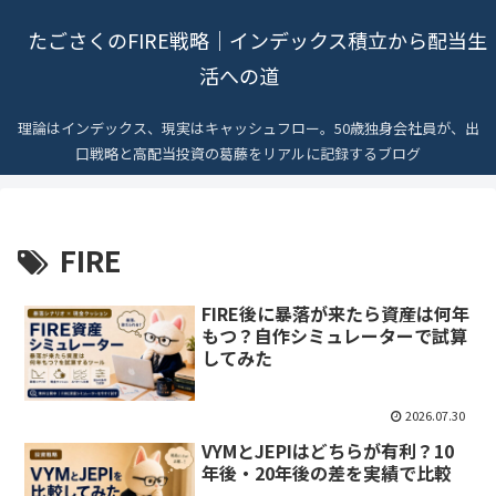
たごさくのFIRE戦略｜インデックス積立から配当生
活への道
理論はインデックス、現実はキャッシュフロー。50歳独身会社員が、出
口戦略と高配当投資の葛藤をリアルに記録するブログ
FIRE
FIRE後に暴落が来たら資産は何年
もつ？自作シミュレーターで試算
してみた
2026.07.30
VYMとJEPIはどちらが有利？10
年後・20年後の差を実績で比較