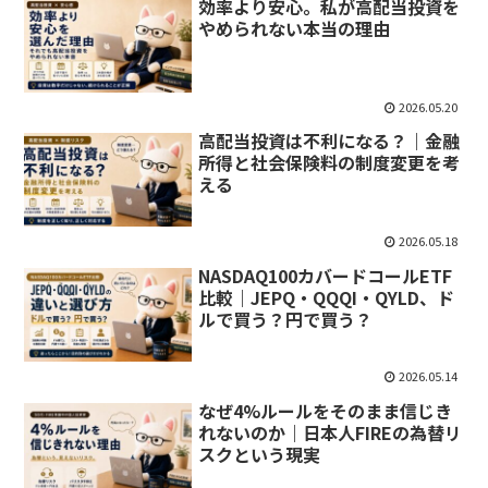
効率より安心。私が高配当投資を
やめられない本当の理由
2026.05.20
高配当投資は不利になる？｜金融
所得と社会保険料の制度変更を考
える
2026.05.18
NASDAQ100カバードコールETF
比較｜JEPQ・QQQI・QYLD、ド
ルで買う？円で買う？
2026.05.14
なぜ4%ルールをそのまま信じき
れないのか｜日本人FIREの為替リ
スクという現実