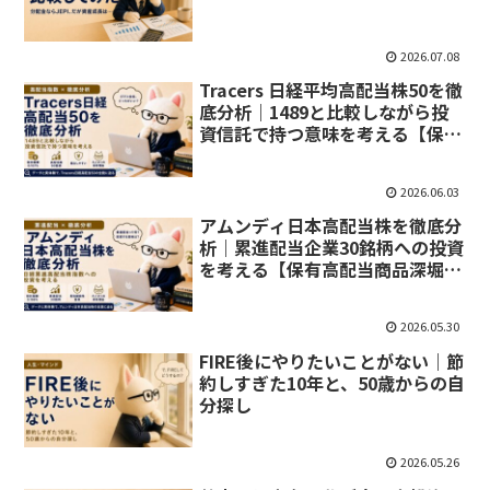
2026.07.08
Tracers 日経平均高配当株50を徹
底分析｜1489と比較しながら投
資信託で持つ意味を考える【保有
高配当商品深堀り④】
2026.06.03
アムンディ日本高配当株を徹底分
析｜累進配当企業30銘柄への投資
を考える【保有高配当商品深堀り
③】
2026.05.30
FIRE後にやりたいことがない｜節
約しすぎた10年と、50歳からの自
分探し
2026.05.26