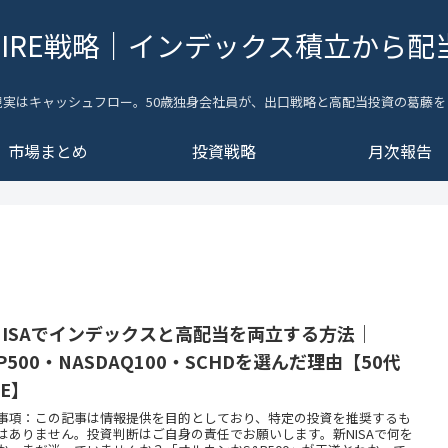
FIRE戦略｜インデックス積立から配
現実はキャッシュフロー。50歳独身会社員が、出口戦略と高配当投資の葛藤を
市場まとめ
投資戦略
月次報告
NISAでインデックスと高配当を両立する方法｜
P500・NASDAQ100・SCHDを選んだ理由【50代
RE】
事項：この記事は情報提供を目的としており、特定の投資を推奨するも
はありません。投資判断はご自身の責任でお願いします。新NISAで何を