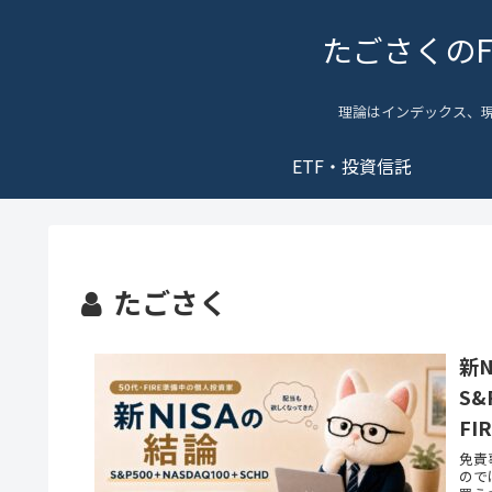
たごさくの
理論はインデックス、
ETF・投資信託
たごさく
新
S&
FI
免責
ので