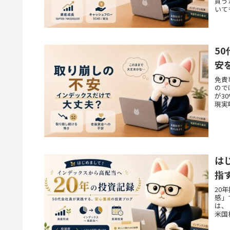
買う
いて
5
安
免責
ので
が3
現実
は
指
20
感」
は、
米国