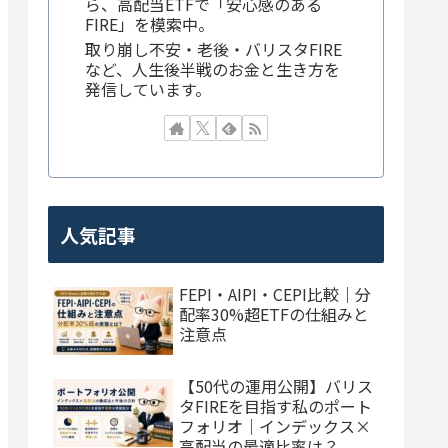
ら、高配当ETFで「安心感のある
FIRE」を模索中。
取り崩し不安・老後・バリスタFIRE
など、人生後半戦のお金と生き方を
発信しています。
人気記事
FEPI・AIPI・CEPI比較｜分
配率30%超ETFの仕組みと
注意点
【50代の運用公開】バリス
タFIREを目指す私のポート
フォリオ｜インデックス×
高配当の最適比率は？