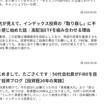
か、まだ迷っていませんか？「オルカンかS&P500」が王道とわかって
も、キャッシュフローも欲...
2026.05.05
0代が見えて、インデックス投資の「取り崩し」に不
を感じ始めた話｜高配当ETFを組み合わせる理由
事項：この記事は情報提供を目的としており、特定の投資を推奨するも
はありません。投資判断はご自身の責任でお願いします。FIRE後、資産
0%減っても、本当に淡々と取り崩せるのか。50代が見えてきて、FIREが
味を帯び始めた頃から...
2026.05.04
じめまして、たごさくです｜50代会社員がFIREを目
す投資ブログ【投資歴20年の実録】
年投資を続けて、今の自分に必要だったのは「資産最大化」より「安心
でした。気づけば、投資歴は20年以上になりました。20代〜30代の頃
「とにかく資産を増やしたい」という気持ちが強く、FX・日本個別株・
株・インデックス投資など、...