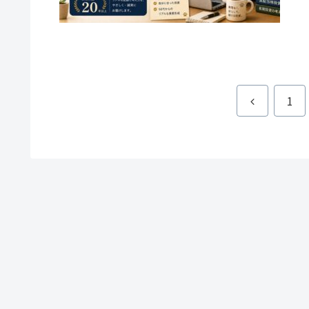
前
1
へ