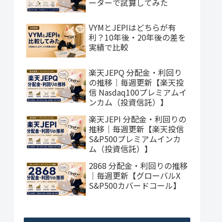
ーターで試算してみた
VYMとJEPIはどちらが有
利？10年後・20年後の差を
実績で比較
楽天JEPQ 分配金・利回り
の推移｜毎週更新【楽天投
信 Nasdaq100プレミアムイ
ンカム（投資信託）】
楽天JEPI 分配金・利回りの
推移｜毎週更新【楽天投信
S&P500プレミアムインカ
ム（投資信託）】
2868 分配金・利回りの推移
｜毎週更新【グローバルX
S&P500カバードコール】