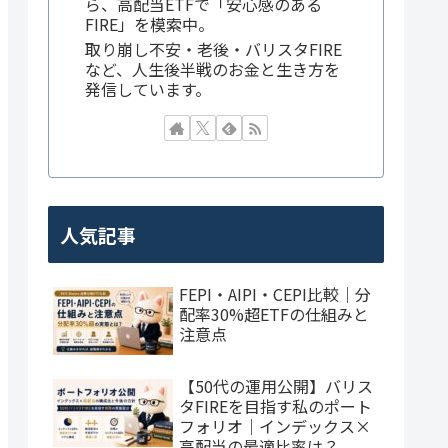
ら、高配当ETFで「安心感のある
FIRE」を模索中。
取り崩し不安・老後・バリスタFIRE
など、人生後半戦のお金と生き方を
発信しています。
人気記事
FEPI・AIPI・CEPI比較｜分
配率30%超ETFの仕組みと
注意点
【50代の運用公開】バリス
タFIREを目指す私のポート
フォリオ｜インデックス×
高配当の最適比率は？