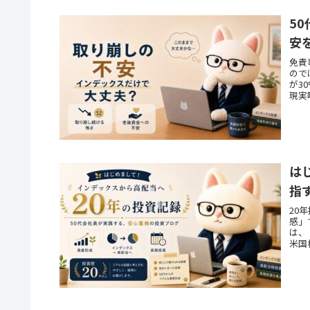
5
安
免責
ので
が3
現実
は
指
20
感」
は、
米国