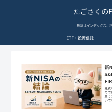
たごさくの
理論はインデックス、
ETF・投資信託
新
S&
FI
免責
ので
買う
いて