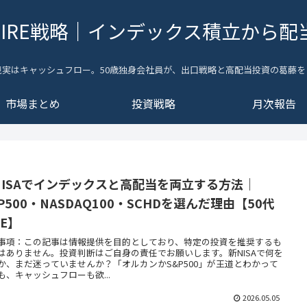
FIRE戦略｜インデックス積立から配
現実はキャッシュフロー。50歳独身会社員が、出口戦略と高配当投資の葛藤を
市場まとめ
投資戦略
月次報告
NISAでインデックスと高配当を両立する方法｜
P500・NASDAQ100・SCHDを選んだ理由【50代
RE】
事項：この記事は情報提供を目的としており、特定の投資を推奨するも
はありません。投資判断はご自身の責任でお願いします。新NISAで何を
か、まだ迷っていませんか？「オルカンかS&P500」が王道とわかって
も、キャッシュフローも欲...
2026.05.05