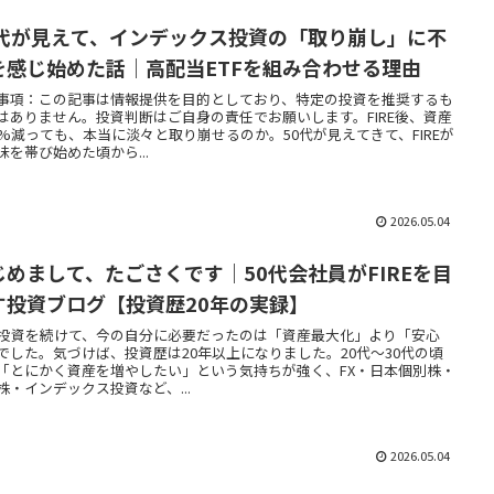
0代が見えて、インデックス投資の「取り崩し」に不
を感じ始めた話｜高配当ETFを組み合わせる理由
事項：この記事は情報提供を目的としており、特定の投資を推奨するも
はありません。投資判断はご自身の責任でお願いします。FIRE後、資産
0%減っても、本当に淡々と取り崩せるのか。50代が見えてきて、FIREが
味を帯び始めた頃から...
2026.05.04
じめまして、たごさくです｜50代会社員がFIREを目
す投資ブログ【投資歴20年の実録】
年投資を続けて、今の自分に必要だったのは「資産最大化」より「安心
でした。気づけば、投資歴は20年以上になりました。20代〜30代の頃
「とにかく資産を増やしたい」という気持ちが強く、FX・日本個別株・
株・インデックス投資など、...
2026.05.04