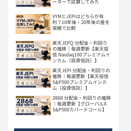
ーターで試算してみた
VYMとJEPIはどちらが有
利？10年後・20年後の差を
実績で比較
楽天JEPQ 分配金・利回り
の推移｜毎週更新【楽天投
信 Nasdaq100プレミアムイ
ンカム（投資信託）】
楽天JEPI 分配金・利回りの
推移｜毎週更新【楽天投信
S&P500プレミアムインカ
ム（投資信託）】
2868 分配金・利回りの推移
｜毎週更新【グローバルX
S&P500カバードコール】