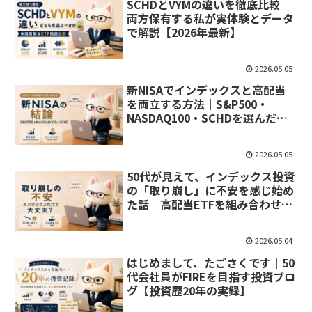
SCHDとVYMの違いを徹底比較｜
両方保有する私が実体験とデータ
で解説【2026年最新】
2026.05.05
新NISAでインデックスと高配当
を両立する方法｜S&P500・
NASDAQ100・SCHDを選んだ理
由【50代FIRE】
2026.05.05
50代が見えて、インデックス投資
の「取り崩し」に不安を感じ始め
た話｜高配当ETFを組み合わせる
理由
2026.05.04
はじめまして、たごさくです｜50
代会社員がFIREを目指す投資ブロ
グ【投資歴20年の実録】