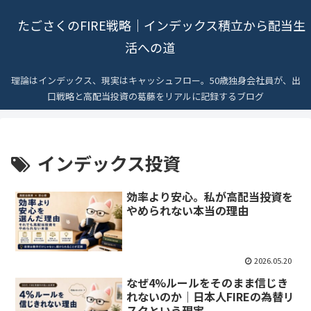
たごさくのFIRE戦略｜インデックス積立から配当生
活への道
理論はインデックス、現実はキャッシュフロー。50歳独身会社員が、出
口戦略と高配当投資の葛藤をリアルに記録するブログ
インデックス投資
効率より安心。私が高配当投資を
やめられない本当の理由
2026.05.20
なぜ4%ルールをそのまま信じき
れないのか｜日本人FIREの為替リ
スクという現実